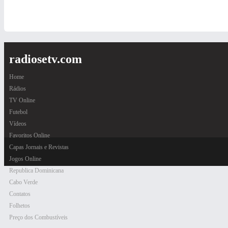
radiosetv.com
Home
Rádios
TV Online
Futebol
Vídeos
Favoritos Online
Capas Jornais e Revistas
Jogos Online
Republica Dominicana
Cabo Verde
Contatos
Folhetos
Preço dos Combustíveis