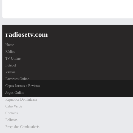
radiosetv.com
Home
Rádios
TV Online
Futebol
Vídeos
Favoritos Online
Capas Jornais e Revistas
Jogos Online
Republica Dominicana
Cabo Verde
Contatos
Folhetos
Preço dos Combustíveis