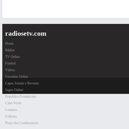
radiosetv.com
Home
Rádios
TV Online
Futebol
Vídeos
Favoritos Online
Capas Jornais e Revistas
Jogos Online
Republica Dominicana
Cabo Verde
Contatos
Folhetos
Preço dos Combustíveis