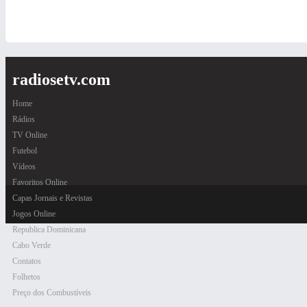
radiosetv.com
Home
Rádios
TV Online
Futebol
Vídeos
Favoritos Online
Capas Jornais e Revistas
Jogos Online
Republica Dominicana
Cabo Verde
Contatos
Folhetos
Preço dos Combustíveis