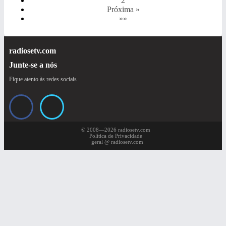
2
Próxima »
»»
radiosetv.com
Junte-se a nós
Fique atento às redes sociais
© 2008—2026 radiosetv.com
Política de Privacidade
geral @ radiosetv.com