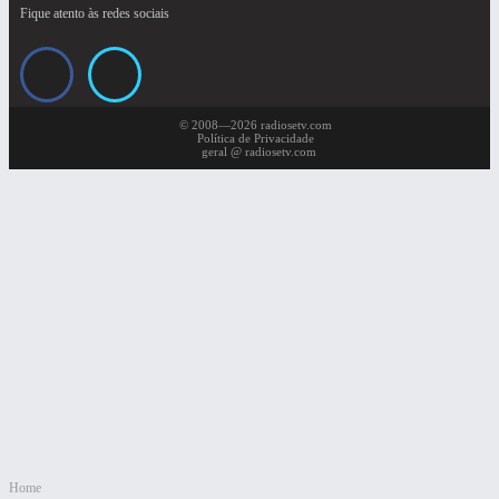
Fique atento às redes sociais
© 2008—2026 radiosetv.com
Política de Privacidade
geral @ radiosetv.com
Home