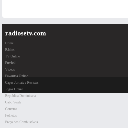
radiosetv.com
Home
Rádios
TV Online
Futebol
Vídeos
Favoritos Online
Capas Jornais e Revistas
Jogos Online
Republica Dominicana
Cabo Verde
Contatos
Folhetos
Preço dos Combustíveis