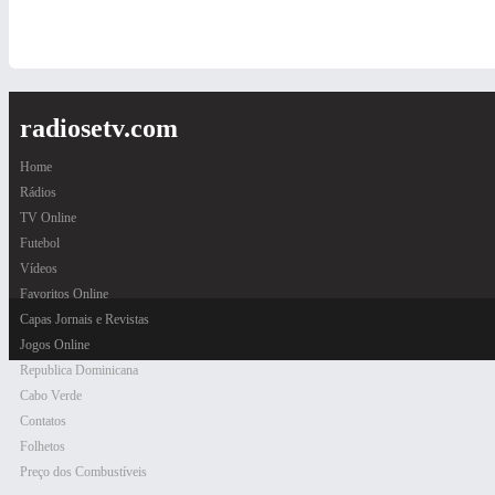
radiosetv.com
Home
Rádios
TV Online
Futebol
Vídeos
Favoritos Online
Capas Jornais e Revistas
Jogos Online
Republica Dominicana
Cabo Verde
Contatos
Folhetos
Preço dos Combustíveis