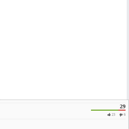
29
23
6