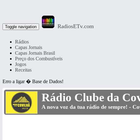
RadiosETv.com
Toggle navigation
Rádios
Capas Jornais
Capas Jornais Brasil
Preço dos Combustíveis
Jogos
Receitas
Erro a ligar � Base de Dados!
Rádio Clube da Cov
A nova voz da tua rádio de sempre! - Cov