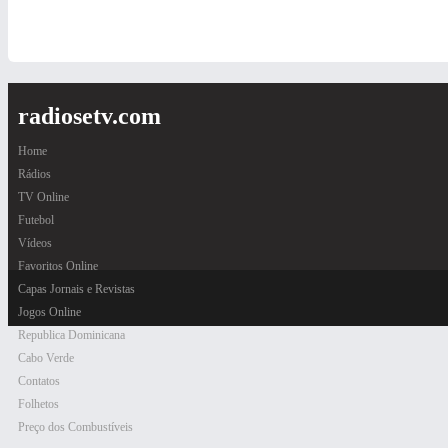
radiosetv.com
Home
Rádios
TV Online
Futebol
Vídeos
Favoritos Online
Capas Jornais e Revistas
Jogos Online
Republica Dominicana
Cabo Verde
Contatos
Folhetos
Preço dos Combustíveis