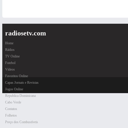
radiosetv.com
Home
Rádios
TV Online
Futebol
Vídeos
Favoritos Online
Capas Jornais e Revistas
Jogos Online
Republica Dominicana
Cabo Verde
Contatos
Folhetos
Preço dos Combustíveis