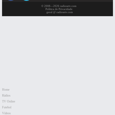
© 2008—2026 radiosetv.com
Política de Privacidade
geral @ radiosetv.com
Home
Rádios
TV Online
Futebol
Vídeos