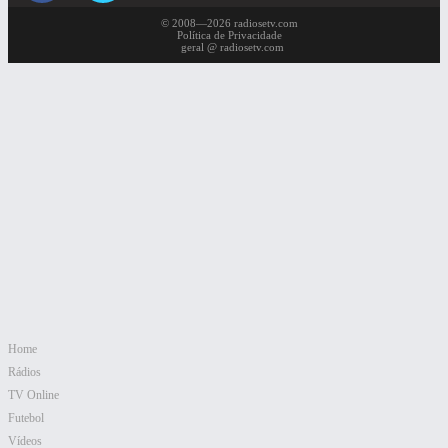
© 2008—2026 radiosetv.com
Política de Privacidade
geral @ radiosetv.com
Home
Rádios
TV Online
Futebol
Vídeos