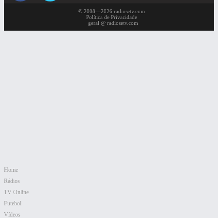
© 2008—2026 radiosetv.com
Política de Privacidade
geral @ radiosetv.com
Home
Rádios
TV Online
Futebol
Vídeos