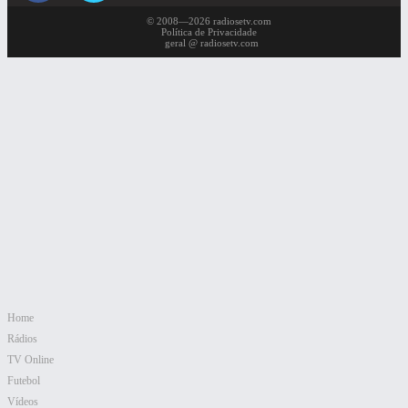
© 2008—2026 radiosetv.com
Política de Privacidade
geral @ radiosetv.com
Home
Rádios
TV Online
Futebol
Vídeos